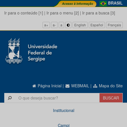
BRASIL
Ir para o conteúdo [1]
|
Ir para o menu [2]
|
Ir para a busca [3]
a+
a-
a
English
Español
Français
Página Inicial
|
WEBMAIL
|
Mapa do Site
Institucional
Campi