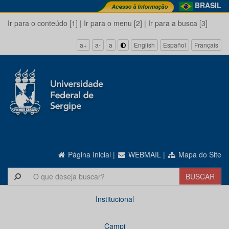
BRASIL
Ir para o conteúdo [1]
|
Ir para o menu [2]
|
Ir para a busca [3]
a+
a-
a
English
Español
Français
Página Inicial
|
WEBMAIL
|
Mapa do Site
Institucional
Campi