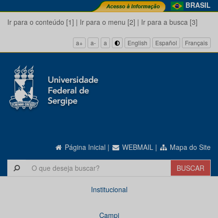
BRASIL
Ir para o conteúdo [1]
|
Ir para o menu [2]
|
Ir para a busca [3]
a+
a-
a
English
Español
Français
Página Inicial
|
WEBMAIL
|
Mapa do Site
Institucional
Campi